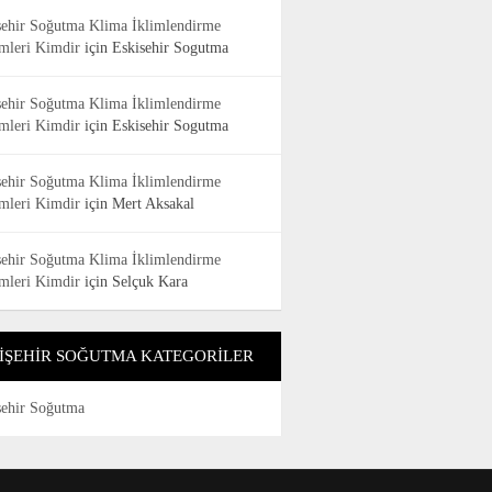
şehir Soğutma Klima İklimlendirme
emleri Kimdir
için
Eskisehir Sogutma
şehir Soğutma Klima İklimlendirme
emleri Kimdir
için
Eskisehir Sogutma
şehir Soğutma Klima İklimlendirme
emleri Kimdir
için
Mert Aksakal
şehir Soğutma Klima İklimlendirme
emleri Kimdir
için
Selçuk Kara
IŞEHIR SOĞUTMA KATEGORILER
şehir Soğutma