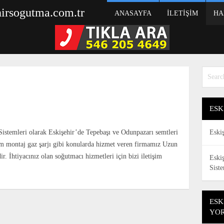
hirsogutma.com.tr
ANASAYFA
İLETIŞIM
HA
ESK
istemleri olarak Eskişehir’de Tepebaşı ve Odunpazarı semtleri
Eski
m montaj gaz şarjı gibi konularda hizmet veren firmamız Uzun
ir. İhtiyacınız olan soğutmacı hizmetleri için bizi iletişim
Eski
Sist
ESK
YO