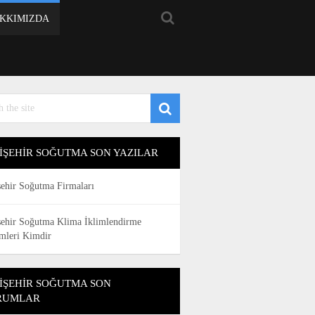
KKIMIZDA
IŞEHIR SOĞUTMA SON YAZILAR
şehir Soğutma Firmaları
şehir Soğutma Klima İklimlendirme
emleri Kimdir
IŞEHIR SOĞUTMA SON
RUMLAR