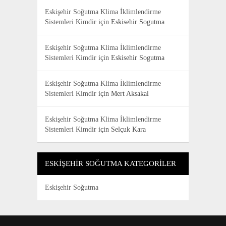
Eskişehir Soğutma Klima İklimlendirme
Sistemleri Kimdir
için
Eskisehir Sogutma
Eskişehir Soğutma Klima İklimlendirme
Sistemleri Kimdir
için
Eskisehir Sogutma
Eskişehir Soğutma Klima İklimlendirme
Sistemleri Kimdir
için
Mert Aksakal
Eskişehir Soğutma Klima İklimlendirme
Sistemleri Kimdir
için
Selçuk Kara
ESKIŞEHIR SOĞUTMA KATEGORILER
Eskişehir Soğutma